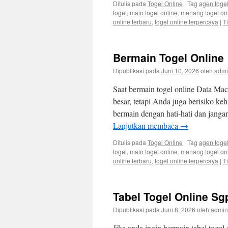
Ditulis pada
Togel Online
|
Tag
agen toge
togel
,
main togel online
,
menang togel on
online terbaru
,
togel online terpercaya
|
T
Bermain Togel Online
Dipublikasi pada
Juni 10, 2026
oleh
adm
Saat bermain togel online Data Ma
besar, tetapi Anda juga berisiko k
bermain dengan hati-hati dan jang
Lanjutkan membaca
→
Ditulis pada
Togel Online
|
Tag
agen toge
togel
,
main togel online
,
menang togel on
online terbaru
,
togel online terpercaya
|
T
Tabel Togel Online Sg
Dipublikasi pada
Juni 8, 2026
oleh
admin
Jika anda ingin bermain tabel togel