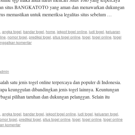
ukan situs BANGKATOTO yang aman dan menawarkan dukungan
rus memastikan untuk memeriksa legalitas situs sebelum …
l
,
angka togel
,
bandar togel
,
home
,
jekpot togel online
,
judi togel
,
keluaran
line
,
nomor togel
,
prediksi togel
,
situs togel online
,
togel
,
togel online
,
togel
inggalkan komentar
admin
ah satu jenis togel online terpercaya dan populer di Indonesia.
berapa keunggulan dibandingkan jenis togel lainnya. Keuntungan
rbagai pilihan taruhan dan dukungan pelanggan. Selain itu
l
,
angka togel
,
bandar togel
,
jekpot togel online
,
judi togel
,
keluaran togel
,
omor togel
,
prediksi togel
,
situs togel online
,
togel
,
togel online
,
togel online
kan komentar