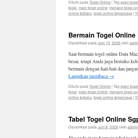
Ditulis pada
Togel Online
|
Tag
agen toge
togel
,
main togel online
,
menang togel on
online terbaru
,
togel online terpercaya
|
T
Bermain Togel Online
Dipublikasi pada
Juni 10, 2026
oleh
adm
Saat bermain togel online Data Ma
besar, tetapi Anda juga berisiko k
bermain dengan hati-hati dan jang
Lanjutkan membaca
→
Ditulis pada
Togel Online
|
Tag
agen toge
togel
,
main togel online
,
menang togel on
online terbaru
,
togel online terpercaya
|
T
Tabel Togel Online Sg
Dipublikasi pada
Juni 8, 2026
oleh
admin
Jika anda ingin bermain tabel togel