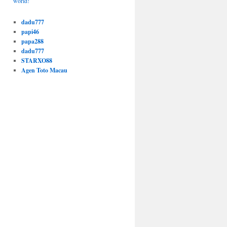
world!
dadu777
papi46
papa288
dadu777
STARXO88
Agen Toto Macau