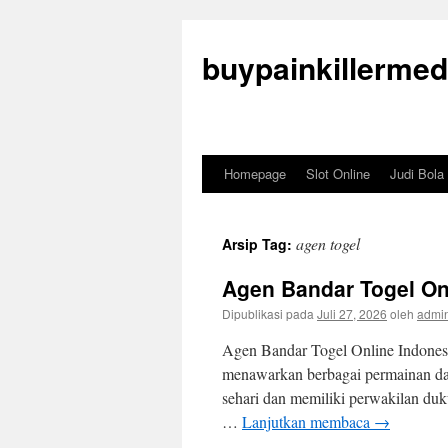
Langsung
ke
buypainkillerme
isi
Homepage
Slot Online
Judi Bola
agen togel
Arsip Tag:
Agen Bandar Togel On
Dipublikasi pada
Juli 27, 2026
oleh
admi
Agen Bandar Togel Online Indonesia 
menawarkan berbagai permainan dan 
sehari dan memiliki perwakilan du
…
Lanjutkan membaca
→