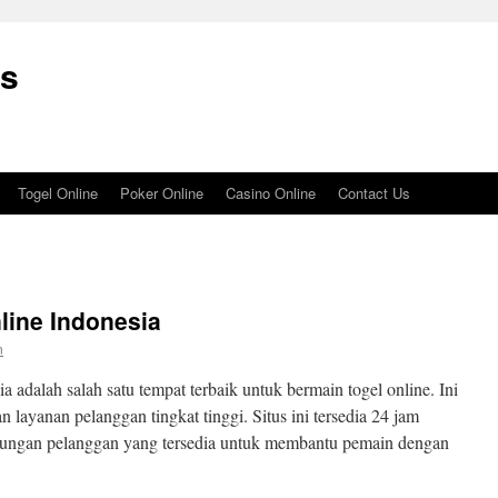
ds
Togel Online
Poker Online
Casino Online
Contact Us
line Indonesia
n
adalah salah satu tempat terbaik untuk bermain togel online. Ini
layanan pelanggan tingkat tinggi. Situs ini tersedia 24 jam
kungan pelanggan yang tersedia untuk membantu pemain dengan