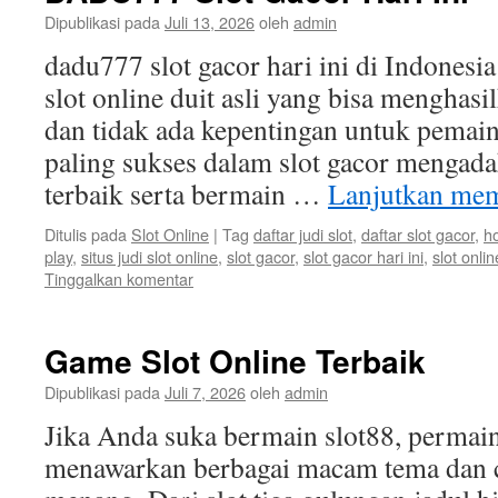
Dipublikasi pada
Juli 13, 2026
oleh
admin
dadu777 slot gacor hari ini di Indonesi
slot online duit asli yang bisa menghas
dan tidak ada kepentingan untuk pemai
paling sukses dalam slot gacor mengad
terbaik serta bermain …
Lanjutkan me
Ditulis pada
Slot Online
|
Tag
daftar judi slot
,
daftar slot gacor
,
h
play
,
situs judi slot online
,
slot gacor
,
slot gacor hari ini
,
slot onlin
Tinggalkan komentar
Game Slot Online Terbaik
Dipublikasi pada
Juli 7, 2026
oleh
admin
Jika Anda suka bermain slot88, permaina
menawarkan berbagai macam tema dan c