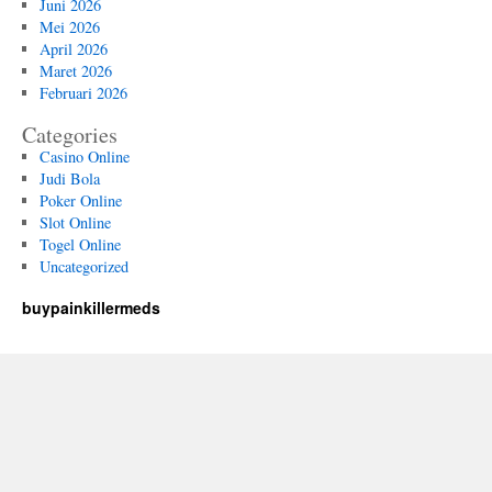
Juni 2026
Mei 2026
April 2026
Maret 2026
Februari 2026
Categories
Casino Online
Judi Bola
Poker Online
Slot Online
Togel Online
Uncategorized
buypainkillermeds