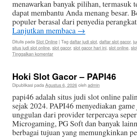
menawarkan banyak pilihan, termasuk t
dapat membantu Anda menang besar. Be
populer berasal dari penyedia perangk
Lanjutkan membaca
→
Ditulis pada
Slot Online
|
Tag
daftar judi slot
,
daftar slot gacor
,
ju
situs judi slot online
,
slot gacor
,
slot gacor hari ini
,
slot online
,
slo
Tinggalkan komentar
Hoki Slot Gacor – PAPI46
Dipublikasi pada
Agustus 6, 2026
oleh
admin
papi46 adalah situs judi slot online pali
sejak 2024. PAPI46 menyediakan game j
unggulan dari provider terpercaya seper
Microgaming, PG Soft dan banyak lain
berbagai tujuan yang memungkinkan p