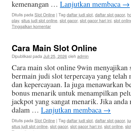
kemenangan …
Lanjutkan membaca
→
Ditulis pada
Slot Online
|
Tag
daftar judi slot
,
daftar slot gacor
,
h
play
,
situs judi slot online
,
slot gacor
,
slot gacor hari ini
,
slot onlin
Tinggalkan komentar
Cara Main Slot Online
Dipublikasi pada
Juli 25, 2026
oleh
admin
Cara main slot online 9win menyajikan 
bermain judi slot terpercaya yang telah
dan kepercayaan. Ia juga menawarkan b
bonus menarik untuk menampilkan pel
jackpot yang sangat menarik. Jika anda 
dalam …
Lanjutkan membaca
→
Ditulis pada
Slot Online
|
Tag
daftar judi slot
,
daftar slot gacor
,
ju
situs judi slot online
,
slot gacor
,
slot gacor hari ini
,
slot online
,
slo