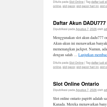
Ditulis pada
Slot Online
|
Tag
daftar judi s
online
,
slot gacor
,
slot gacor hari ini
,
slot 
Daftar Akun DADU777 
Dipublikasi pada
Agustus 7, 2026
oleh
a
Menggunakan slot akun dadu777 o
Akun-akun ini menawarkan banyak 
memenangkan jackpot. Namun, ada 
dengan salah …
Lanjutkan memba
Ditulis pada
Slot Online
|
Tag
daftar judi s
online
,
slot gacor
,
slot gacor hari ini
,
slot 
Slot Online Ontario
Dipublikasi pada
Agustus 7, 2026
oleh
a
Slot online ontario papi46 adalah s
Kanada. Mereka menawarkan banyak