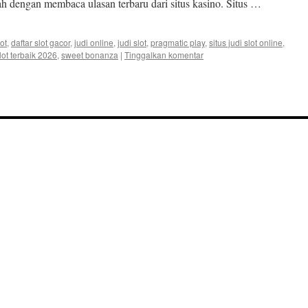
h dengan membaca ulasan terbaru dari situs kasino. Situs …
lot
,
daftar slot gacor
,
judi online
,
judi slot
,
pragmatic play
,
situs judi slot online
,
lot terbaik 2026
,
sweet bonanza
|
Tinggalkan komentar