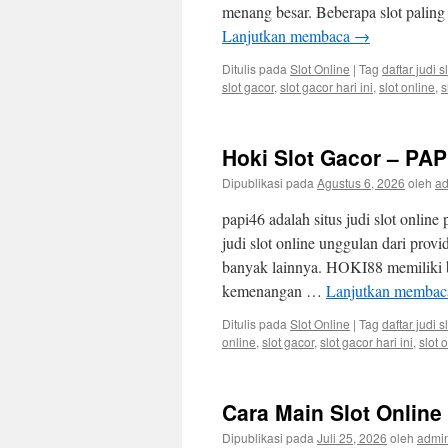
menang besar. Beberapa slot paling
Lanjutkan membaca
→
Ditulis pada
Slot Online
|
Tag
daftar judi s
slot gacor
,
slot gacor hari ini
,
slot online
,
s
Hoki Slot Gacor – PAP
Dipublikasi pada
Agustus 6, 2026
oleh
a
papi46 adalah situs judi slot onli
judi slot online unggulan dari prov
banyak lainnya. HOKI88 memiliki 
kemenangan …
Lanjutkan memba
Ditulis pada
Slot Online
|
Tag
daftar judi s
online
,
slot gacor
,
slot gacor hari ini
,
slot 
Cara Main Slot Online
Dipublikasi pada
Juli 25, 2026
oleh
admi