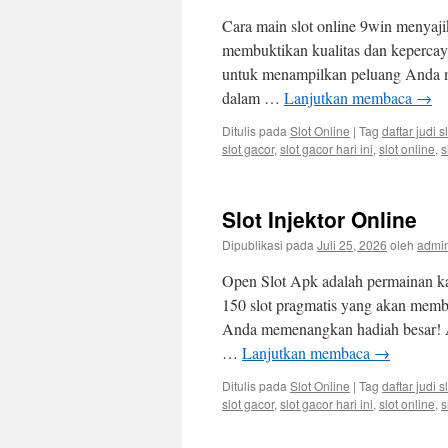
Cara main slot online 9win menyajik
membuktikan kualitas dan keperca
untuk menampilkan peluang Anda me
dalam …
Lanjutkan membaca
→
Ditulis pada
Slot Online
|
Tag
daftar judi s
slot gacor
,
slot gacor hari ini
,
slot online
,
s
Slot Injektor Online
Dipublikasi pada
Juli 25, 2026
oleh
admi
Open Slot Apk adalah permainan ka
150 slot pragmatis yang akan mem
Anda memenangkan hadiah besar! A
…
Lanjutkan membaca
→
Ditulis pada
Slot Online
|
Tag
daftar judi s
slot gacor
,
slot gacor hari ini
,
slot online
,
s