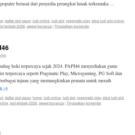
 populer berasal dari penyedia perangkat lunak terkemuka …
lot
,
daftar slot gacor
,
judi online
,
judi slot
,
pragmatic play
,
situs judi slot online
,
lot terbaik 2026
,
sweet bonanza
|
Tinggalkan komentar
I46
dmin
ne paling hoki terpercaya sejak 2024. PAPI46 menyediakan game
ider terpercaya seperti Pragmatic Play, Microgaming, PG Soft dan
berbagai tujuan yang memungkinkan pemain untuk meraih
ca
→
lot
,
daftar slot gacor
,
home
,
judi online
,
judi slot
,
pragmatic play
,
situs judi slot
online
,
slot terbaik 2026
,
sweet bonanza
|
Tinggalkan komentar
n