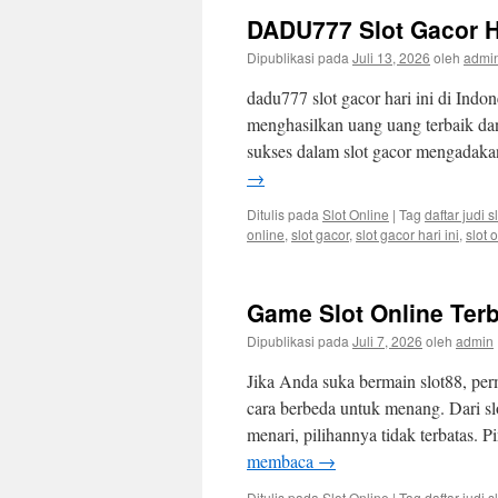
DADU777 Slot Gacor Ha
Dipublikasi pada
Juli 13, 2026
oleh
admi
dadu777 slot gacor hari ini di Indon
menghasilkan uang uang terbaik da
sukses dalam slot gacor mengadaka
→
Ditulis pada
Slot Online
|
Tag
daftar judi s
online
,
slot gacor
,
slot gacor hari ini
,
slot 
Game Slot Online Terb
Dipublikasi pada
Juli 7, 2026
oleh
admin
Jika Anda suka bermain slot88, pe
cara berbeda untuk menang. Dari sl
menari, pilihannya tidak terbatas. P
membaca
→
Ditulis pada
Slot Online
|
Tag
daftar judi s