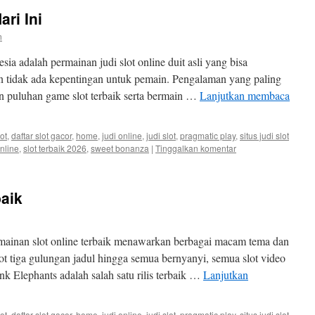
ri Ini
n
esia adalah permainan judi slot online duit asli yang bisa
n tidak ada kepentingan untuk pemain. Pengalaman yang paling
n puluhan game slot terbaik serta bermain …
Lanjutkan membaca
lot
,
daftar slot gacor
,
home
,
judi online
,
judi slot
,
pragmatic play
,
situs judi slot
online
,
slot terbaik 2026
,
sweet bonanza
|
Tinggalkan komentar
aik
rmainan slot online terbaik menawarkan berbagai macam tema dan
ot tiga gulungan jadul hingga semua bernyanyi, semua slot video
ink Elephants adalah salah satu rilis terbaik …
Lanjutkan
lot
,
daftar slot gacor
,
home
,
judi online
,
judi slot
,
pragmatic play
,
situs judi slot