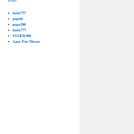
world!
dadu777
papi46
papa288
dadu777
STARXO88
Agen Toto Macau