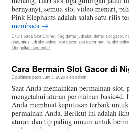
menang. Dari slot tiga gulungan jadul 
bernyanyi, semua slot video menari, pili
Pink Elephants adalah salah satu rilis 
membaca
→
Ditulis pada
Slot Online
|
Tag
daftar judi slot
,
daftar slot gacor
,
h
play
,
situs judi slot online
,
slot gacor
,
slot gacor hari ini
,
slot onlin
Tinggalkan komentar
Cara Bermain Slot Gacor di Ni
Dipublikasi pada
Juni 5, 2026
oleh
admin
Saat Anda memainkan permainan slot, 
mengetahui aturan permainan basic4d.
Anda membuat keputusan terbaik untuk 
permainan Anda. Berikut ini adalah ikht
aturan dan tip paling umum untuk berma