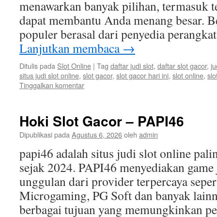
menawarkan banyak pilihan, termasuk t
dapat membantu Anda menang besar. Be
populer berasal dari penyedia perangk
Lanjutkan membaca
→
Ditulis pada
Slot Online
|
Tag
daftar judi slot
,
daftar slot gacor
,
ju
situs judi slot online
,
slot gacor
,
slot gacor hari ini
,
slot online
,
slo
Tinggalkan komentar
Hoki Slot Gacor – PAPI46
Dipublikasi pada
Agustus 6, 2026
oleh
admin
papi46 adalah situs judi slot online pali
sejak 2024. PAPI46 menyediakan game j
unggulan dari provider terpercaya seper
Microgaming, PG Soft dan banyak lain
berbagai tujuan yang memungkinkan p