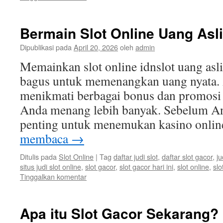
Bermain Slot Online Uang Asl
Dipublikasi pada
April 20, 2026
oleh
admin
Memainkan slot online idnslot uang asli
bagus untuk memenangkan uang nyata. 
menikmati berbagai bonus dan promos
Anda menang lebih banyak. Sebelum An
penting untuk menemukan kasino onli
membaca
→
Ditulis pada
Slot Online
|
Tag
daftar judi slot
,
daftar slot gacor
,
ju
situs judi slot online
,
slot gacor
,
slot gacor hari ini
,
slot online
,
slo
Tinggalkan komentar
Apa itu Slot Gacor Sekarang?