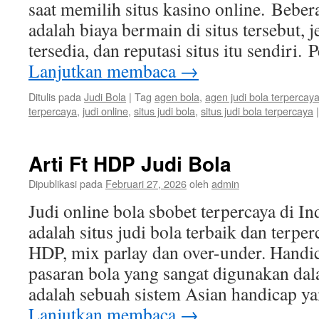
saat memilih situs kasino online. Bebera
adalah biaya bermain di situs tersebut, 
tersedia, dan reputasi situs itu sendiri.
Lanjutkan membaca
→
Ditulis pada
Judi Bola
|
Tag
agen bola
,
agen judi bola terpercay
terpercaya
,
judi online
,
situs judi bola
,
situs judi bola terpercaya
|
Arti Ft HDP Judi Bola
Dipublikasi pada
Februari 27, 2026
oleh
admin
Judi online bola sbobet terpercaya di 
adalah situs judi bola terbaik dan terpe
HDP, mix parlay dan over-under. Hand
pasaran bola yang sangat digunakan dal
adalah sebuah sistem Asian handicap 
Lanjutkan membaca
→