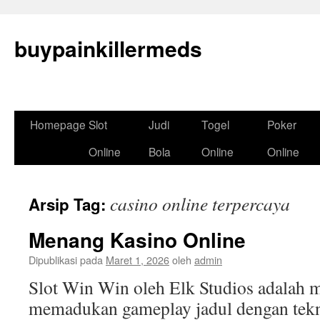
Langsung
ke
buypainkillermeds
isi
Homepage
Slot
Judi
Togel
Poker
Online
Bola
Online
Online
casino online terpercaya
Arsip Tag:
Menang Kasino Online
Dipublikasi pada
Maret 1, 2026
oleh
admin
Slot Win Win oleh Elk Studios adalah m
memadukan gameplay jadul dengan tek