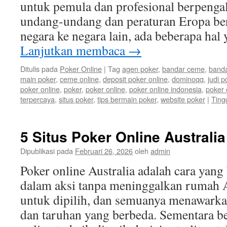
untuk pemula dan profesional berpeng
undang-undang dan peraturan Eropa berv
negara ke negara lain, ada beberapa ha
Lanjutkan membaca
→
Ditulis pada
Poker Online
|
Tag
agen poker
,
bandar ceme
,
banda
main poker
,
ceme online
,
deposit poker online
,
dominoqq
,
judi p
poker online
,
poker
,
poker online
,
poker online indonesia
,
poker 
terpercaya
,
situs poker
,
tips bermain poker
,
website poker
|
Ting
5 Situs Poker Online Australia
Dipublikasi pada
Februari 26, 2026
oleh
admin
Poker online Australia adalah cara yang
dalam aksi tanpa meninggalkan rumah 
untuk dipilih, dan semuanya menawarka
dan taruhan yang berbeda. Sementara be