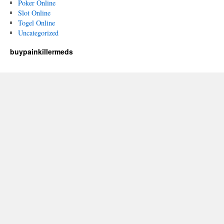
Poker Online
Slot Online
Togel Online
Uncategorized
buypainkillermeds